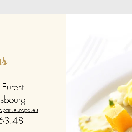
us
 Eurest
asbourg
roparl.europa.eu
.63.48